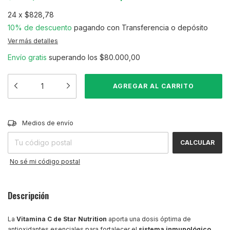
24
x
$828,78
10% de descuento
pagando con Transferencia o depósito
Ver más detalles
Envío gratis
superando los
$80.000,00
CAMBIAR CP
Entregas para el CP:
Medios de envío
CALCULAR
No sé mi código postal
Descripción
La
Vitamina C de Star Nutrition
aporta una dosis óptima de
antioxidantes esenciales para fortalecer el
sistema inmunológico
,