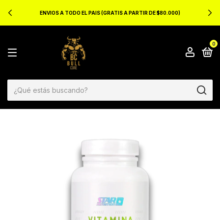
O EL PAIS (GRATIS A PARTIR DE $80.000)
10% OF
0