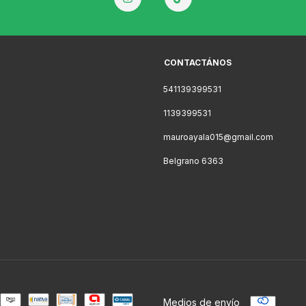
CONTACTÁNOS
541139399531
1139399531
mauroayala015@gmail.com
Belgrano 6363
Medios de envío