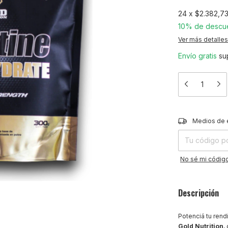
24
x
$2.382,7
10% de descu
Ver más detalles
Envío gratis
su
Entregas para el
Medios de 
No sé mi código
Descripción
Potenciá tu rend
Gold Nutrition
,