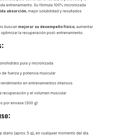
cada entrenamiento. Su fórmula 100% micronizada
ida absorción
, mejor solubilidad y resultados
nes buscan
mejorar su desempeño físico
, aumentar
 optimizar la recuperación post-entrenamiento.
s:
monohidrato pura y micronizada
o de fuerza y potencia muscular
l rendimiento en entrenamientos intensos
la recuperación y el volumen muscular
os por envase (300 g)
uso:
 diario (aprox. 5 g), en cualquier momento del día.