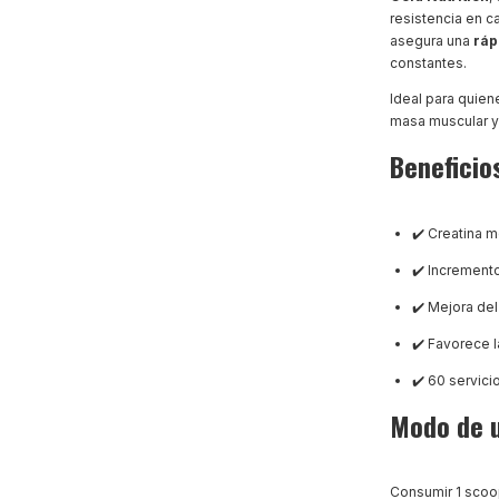
resistencia en 
asegura una
ráp
constantes.
Ideal para quie
masa muscular y
Beneficio
✔️ Creatina 
✔️ Increment
✔️ Mejora de
✔️ Favorece 
✔️ 60 servici
Modo de 
Consumir 1 scoop