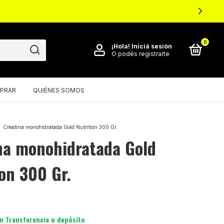
0
¡Hola!
Iniciá sesión
O podés registrarte
PRAR
QUIÉNES SOMOS
Creatina monohidratada Gold Nutrition 300 Gr.
na monohidratada Gold
ion 300 Gr.
n
Transferencia o depósito