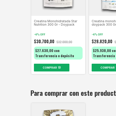
Creatina Monohidratada Star
Creatina monoh
Nutrition 300 Gr - Doypack
doypack 300 Gr
-
4
%
OFF
-
4
%
OFF
$30.700,00
$28.820,00
$32.000,00
$27.630,00
con
$25.938,00
co
Transferencia o depósito
Transferencia 
COMPRAR
COMPRAR
Para comprar con este produc