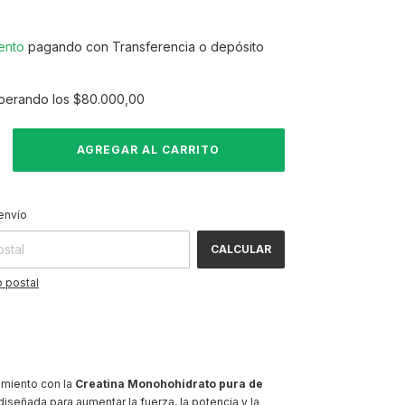
3
ento
pagando con Transferencia o depósito
perando los
$80.000,00
CAMBIAR CP
 CP:
envío
CALCULAR
 postal
imiento con la
Creatina Monohohidrato pura de
 diseñada para aumentar la fuerza, la potencia y la