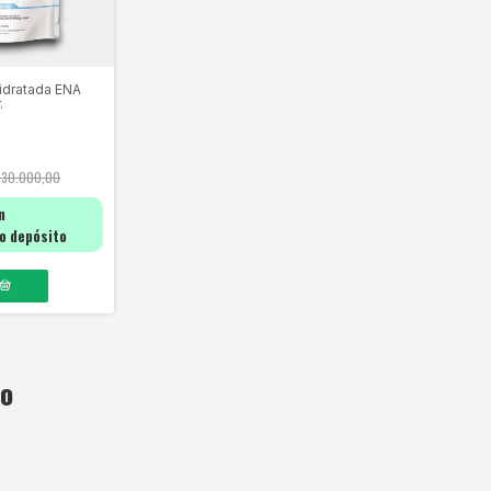
idratada ENA
.
$30.000,00
n
o depósito
to